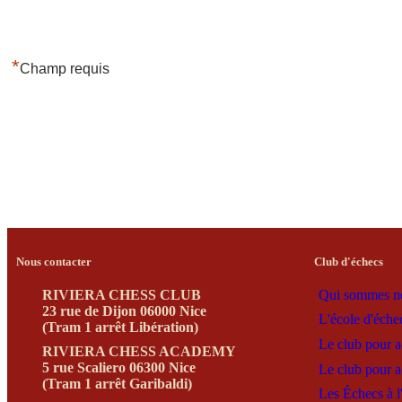
*
Champ requis
Nous contacter
Club d'échecs
RIVIERA CHESS CLUB
Qui sommes n
23 rue de Dijon 06000 Nice
L'école d'éche
(Tram 1 arrêt Libération)
Le club pour a
RIVIERA CHESS ACADEMY
5 rue Scaliero 06300 Nice
Le club pour a
(Tram 1 arrêt Garibaldi)
Les Échecs à l