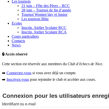
Les tournois
21 juin – Fête des Pères – RCC
28 juin – Tournoi de fin d’année
Tournoi Women’day et Junior
Les tournois Blitz
Ecoles
Inscrip. Atelier Scolaire RCC
Inscrip. Atelier Scolaire RCA
Cours particuliers
Contacts
News
🔒 Accès réservé
Cette section est réservée aux membres du
Club d’échecs de Nice
.
➡️
Connectez-vous
si vous avez déjà un compte.
➡️
Inscrivez-vous
pour rejoindre le club et accéder aux cours.
Connexion pour les utilisateurs enreg
Identifiant ou e-mail