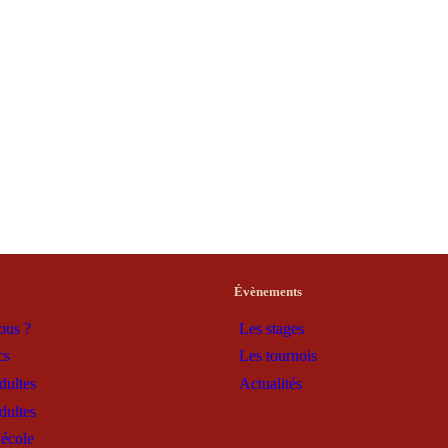
Évènements
ous ?
Les stages
cs
Les tournois
dultes
Actualités
dultes
'école