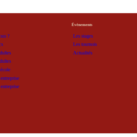
Évènements
ous ?
Les stages
cs
Les tournois
dultes
Actualités
dultes
'école
entreprise
entreprise