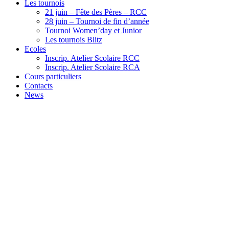
Les tournois
21 juin – Fête des Pères – RCC
28 juin – Tournoi de fin d’année
Tournoi Women’day et Junior
Les tournois Blitz
Ecoles
Inscrip. Atelier Scolaire RCC
Inscrip. Atelier Scolaire RCA
Cours particuliers
Contacts
News