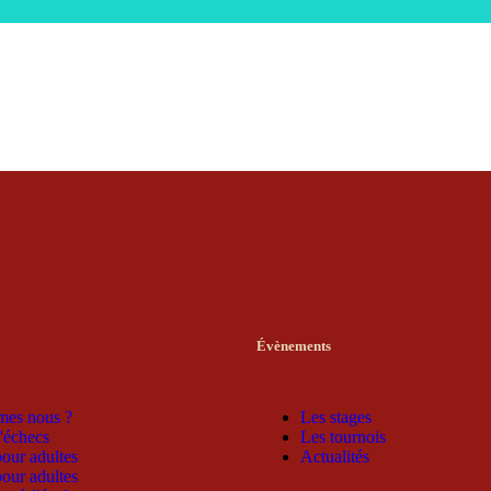
Évènements
mes nous ?
Les stages
'échecs
Les tournois
pour adultes
Actualités
pour adultes