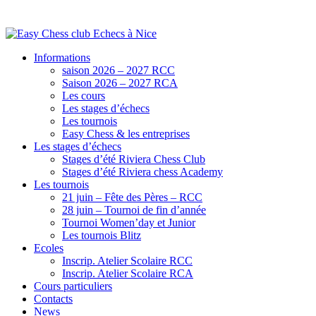
Informations
saison 2026 – 2027 RCC
Saison 2026 – 2027 RCA
Les cours
Les stages d’échecs
Les tournois
Easy Chess & les entreprises
Les stages d’échecs
Stages d’été Riviera Chess Club
Stages d’été Riviera chess Academy
Les tournois
21 juin – Fête des Pères – RCC
28 juin – Tournoi de fin d’année
Tournoi Women’day et Junior
Les tournois Blitz
Ecoles
Inscrip. Atelier Scolaire RCC
Inscrip. Atelier Scolaire RCA
Cours particuliers
Contacts
News