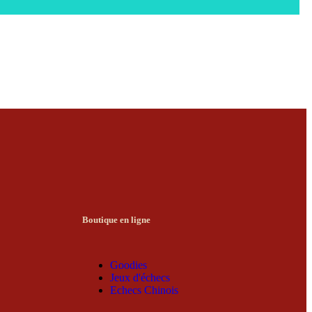
Boutique en ligne
Goodies
Jeux d'échecs
Echecs Chinois