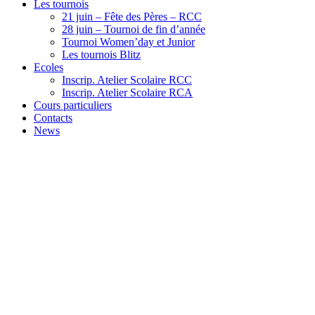
Les tournois
21 juin – Fête des Pères – RCC
28 juin – Tournoi de fin d’année
Tournoi Women’day et Junior
Les tournois Blitz
Ecoles
Inscrip. Atelier Scolaire RCC
Inscrip. Atelier Scolaire RCA
Cours particuliers
Contacts
News