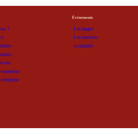
Évènements
ous ?
Les stages
cs
Les tournois
dultes
Actualités
dultes
'école
entreprise
entreprise