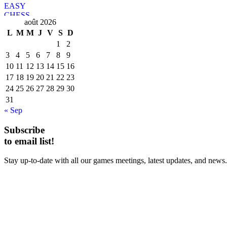
août 2026
L
M
M
J
V
S
D
1
2
3
4
5
6
7
8
9
10
11
12
13
14
15
16
17
18
19
20
21
22
23
24
25
26
27
28
29
30
31
« Sep
Subscribe
to email list!
Stay up-to-date with all our games meetings, latest updates, and news.