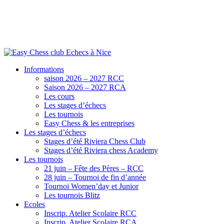
Informations
saison 2026 – 2027 RCC
Saison 2026 – 2027 RCA
Les cours
Les stages d’échecs
Les tournois
Easy Chess & les entreprises
Les stages d’échecs
Stages d’été Riviera Chess Club
Stages d’été Riviera chess Academy
Les tournois
21 juin – Fête des Pères – RCC
28 juin – Tournoi de fin d’année
Tournoi Women’day et Junior
Les tournois Blitz
Ecoles
Inscrip. Atelier Scolaire RCC
Inscrip. Atelier Scolaire RCA