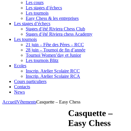
Les cours
Les stages d’échecs
Les tournois
Easy Chess & les entreprises
Les stages d’échecs
Stages d’été Riviera Chess Club
Stages d’été Riviera chess Academy
Les tournois
21 juin – Fête des Pères – RCC
28 juin – Tournoi de fin d’année
Tournoi Women’day et Junior
Les tournois Blitz
Ecoles
Inscrip. Atelier Scolaire RCC
Inscrip. Atelier Scolaire RCA
Cours particuliers
Contacts
News
Accueil
Vêtements
Casquette – Easy Chess
Casquette –
Easy Chess